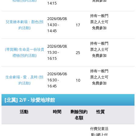
禮物(預約活動)
免費參加
14:15
持有一般門
2026/08/08
兒童繪本劇場：顏色(預
票之人士可
14:30 -
17
約活動)
免費參加
14:45
持有一般門
2026/08/08
(導賞團) 生命是一份珍貴
票之人士可
15:30 -
25
禮物(預約活動)
免費參加
16:15
持有一般門
2026/08/08
生命劇場 - 愛．及時 (預
票之人士可
16:30 -
10
約活動)
免費參加
16:45
[北翼] 2/F - 珍愛地球館
活動
時間
剩餘預約
性質
名額
付費兒童活
動 (網上付