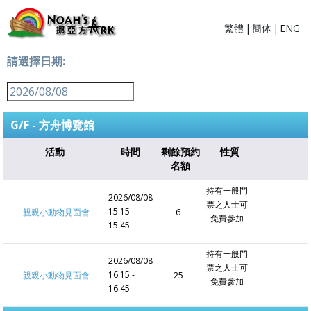
繁體
|
簡体
|
ENG
請選擇日期:
G/F - 方舟博覽館
活動
時間
剩餘預約
性質
名額
持有一般門
2026/08/08
票之人士可
15:15 -
親親小動物見面會
6
免費參加
15:45
持有一般門
2026/08/08
票之人士可
16:15 -
親親小動物見面會
25
免費參加
16:45