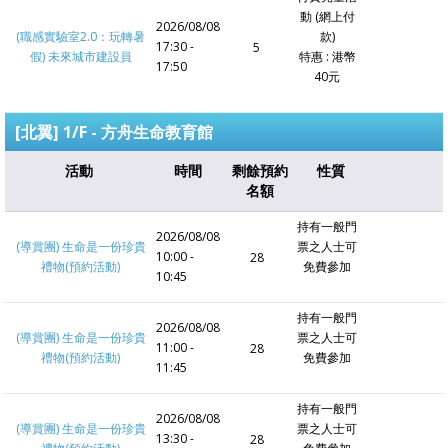
動 (網上付
2026/08/08
(職感實驗室2.0：玩轉暑
款)
17:30 -
5
假) 未來城市建設員
特惠 : 港幣
17:50
40元
[北翼] 1/F - 方舟生命教育館
活動
時間
剩餘預約
性質
名額
持有一般門
2026/08/08
(導賞團) 生命是一份珍貴
票之人士可
10:00 -
28
禮物(預約活動)
免費參加
10:45
持有一般門
2026/08/08
(導賞團) 生命是一份珍貴
票之人士可
11:00 -
28
禮物(預約活動)
免費參加
11:45
持有一般門
2026/08/08
(導賞團) 生命是一份珍貴
票之人士可
13:30 -
28